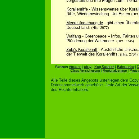
vorgestellt und Ihre Fragen zum Thema 
Korallenriffe
- Wissenswertes über Korall
Riffe, Wiederbesiedlung. Uni Essen
(Hits
Meeresforschung.de
- gibt einen Überbl
Deutschland.
(Hits: 2977)
Walfang
- Greenpeace – Infos, Fakten u
Plünderung der Weltmeere.
(Hits: 2745)
Zubi's Korallenriff
- Ausführliche Linkzu
der Tierwelt des Korallenriffs.
(Hits: 2704)
Partner:
Amazon
|
ebay
|
Klug Suchen!
|
Bahnsuche
|
D
Class Versicherung
|
Regionalverlage
|
Preisv
Alle Teile dieses Angebots unterliegen dem Copy
Datensammelwerk geschützt. Jede Art der Verwer
des Rechte-Inhabers.