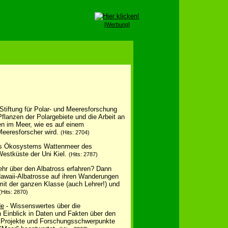
[Werbung]
tiftung für Polar- und Meeresforschung
Pflanzen der Polargebiete und die Arbeit an
n im Meer, wie es auf einem
eeresforscher wird.
(Hits: 2704)
es Ökosystems Wattenmeer des
estküste der Uni Kiel.
(Hits: 2787)
mehr über den Albatross erfahren? Dann
Hawaii-Albatrosse auf ihren Wanderungen
 mit der ganzen Klasse (auch Lehrer!) und
(Hits: 2870)
de
- Wissenswertes über die
n Einblick in Daten und Fakten über den
e Projekte und Forschungsschwerpunkte