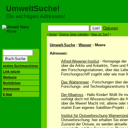
UmweltSuche!
Die wichtigen Adressen!
Optionen
|
Home
|
Eigene Seite mitteilen
|
Was ist Top?
|
Umwelt-Suche
:
Wasser
: Meere
Adressen:
Alfred-Wegener-Institut
- Homepage der S
über die Arktis und Antarktis, Tiere und 
andere Suchmaschinen
den Forschungsstationen, über das Lebe
Link setzen
Forschungsschiff zugeht oder wie man M
Werbung
Das Wattenmeer
- Forschungen über d
Rechtliches
Forschungs- und Technologiezentrums W
Impressum
Der Albatross
- Hallo Kinder! Wollt Ihr 
E-Mail
verfolgt doch mit Wissenschaftlern die 
über die Meere! Macht mit, alleine oder
startet Euer eigenes Satelliten-Projekt .
Institut für Ostseeforschung Warnemün
Ostseeforschung: hier erhalten Sie eine
Zustand der Ostsee, es werden aktuell