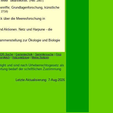
"Meer" beantwortet.
(Hits: 2867)
enriffe; Grundlagenforschung, künstliche
: 2716)
ick über die Meeresforschung in
nd Aktionen. Netz und Harpune - die
sammenstellung zur Ökologie und Biologie
DR-Suche
|
Gartentechnik
|
Sammlersuche
|
First
ergleich
|
Holzspielzeug
|
Meine Notizen
right und sind nach Urheberrechtsgesetz als
tung bedarf der schriftlichen Zustimmung
Letzte Aktualisierung: 7-Aug-2026