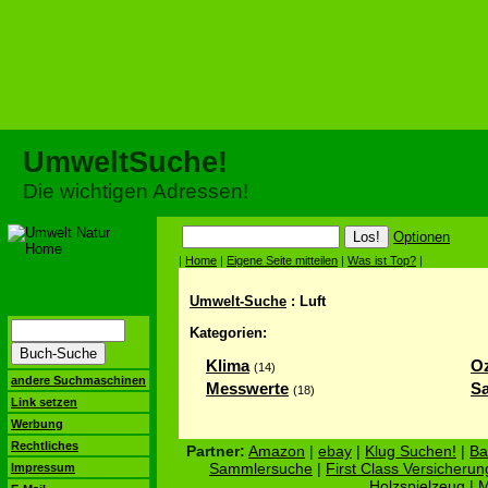
UmweltSuche!
Die wichtigen Adressen!
Optionen
|
Home
|
Eigene Seite mitteilen
|
Was ist Top?
|
Umwelt-Suche
: Luft
Kategorien:
Klima
O
(14)
andere Suchmaschinen
Messwerte
Sa
(18)
Link setzen
Werbung
Rechtliches
Partner:
Amazon
|
ebay
|
Klug Suchen!
|
Ba
Sammlersuche
|
First Class Versicherun
Impressum
Holzspielzeug
|
M