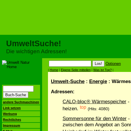
UmweltSuche!
Die wichtigen Adressen!
Optionen
|
Home
|
Eigene Seite mitteilen
|
Was ist Top?
|
Umwelt-Suche
:
Energie
: Wärmes
Adressen:
CALO-bloc® Wärmespeicher
-
andere Suchmaschinen
top
heizen.
Link setzen
(Hits: 4080)
Werbung
Sommersonne für den Winter
-
Rechtliches
zwischen dem Angebot an So
Impressum