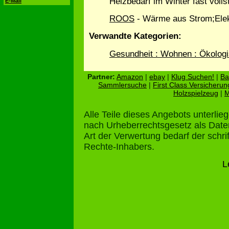
Heizbedarf im Winter fast volls
E-Mail
ROOS
- Wärme aus Strom;Ele
Verwandte Kategorien:
Gesundheit : Wohnen : Ökolog
Partner:
Amazon
|
ebay
|
Klug Suchen!
|
Ba
Sammlersuche
|
First Class Versicherun
Holzspielzeug
|
M
Alle Teile dieses Angebots unterli
nach Urheberrechtsgesetz als Dat
Art der Verwertung bedarf der schr
Rechte-Inhabers.
L