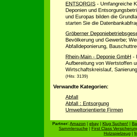
ENTSORGIS
- Umfangreiche K
Deponien und Entsorgungsbetri
und Europas bilden die Grund
starten Sie die Datenbankabfra
Gröberner Deponiebetriebsgese
Bevölkerung und Gewerbe; Wert
Abfalldeponierung, Bauschuttrec
Rhein-Main - Deponie GmbH
-
Aufbereitung von Wertstoffen 
Wirtschaftskreislauf, Sanierun
(Hits: 3139)
Verwandte Kategorien:
Abfall
Abfall : Entsorgung
Umweltorientierte Firmen
Partner:
Amazon
|
ebay
|
Klug Suchen!
|
Ba
Sammlersuche
|
First Class Versicherun
Holzspielzeug
|
M