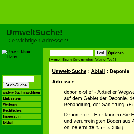
UmweltSuche!
Die wichtigen Adressen!
Optionen
|
Home
|
Eigene Seite mitteilen
|
Was ist Top?
|
Umwelt-Suche
:
Abfall
: Deponie
Adressen:
deponie-stief
- Aktueller Wegwe
andere Suchmaschinen
auf dem Gebiet der Deponie, d
Link setzen
Behandlung, der Sanierung.
(Hi
Werbung
Rechtliches
Deponie.de
- Hier können Sie 
Impressum
und verunreinigten Boden aus A
E-Mail
online ermitteln.
(Hits: 3355)